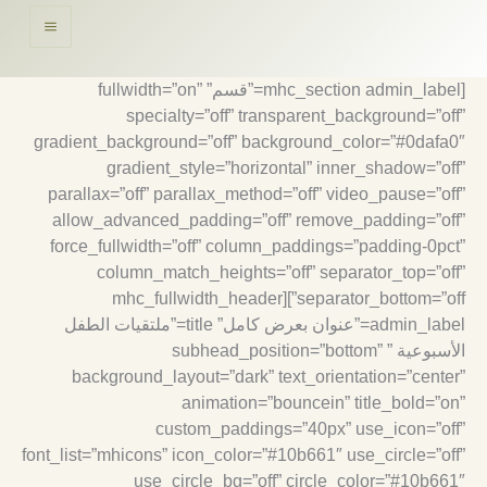
حتوى
[mhc_section admin_label=”قسم” fullwidth=”on”
specialty=”off” transparent_background=”off
gradient_background=”off” background_color=”#0dafa0
gradient_style=”horizontal” inner_shadow=”off
parallax=”off” parallax_method=”off” video_pause=”off
allow_advanced_padding=”off” remove_padding=”off
force_fullwidth=”off” column_paddings=”padding-0pct
column_match_heights=”off” separator_top=”off
separator_bottom=”off”][mhc_fullwidth_header
admin_label=”عنوان بعرض كامل” title=”ملتقيات الطفل
الأسبوعية ” subhead_position=”bottom”
background_layout=”dark” text_orientation=”center
animation=”bouncein” title_bold=”on
custom_paddings=”40px” use_icon=”off
font_list=”mhicons” icon_color=”#10b661″ use_circle=”off
use_circle_bg=”off” circle_color=”#10b661