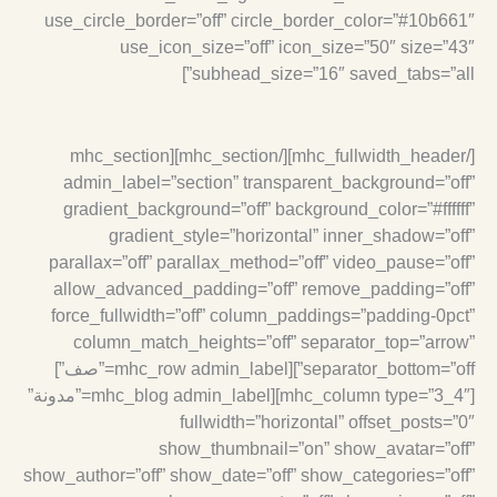
use_circle_border=”off” circle_border_color=”#10b661
use_icon_size=”off” icon_size=”50″ size=”43
subhead_size=”16″ saved_tabs=”all”
[/mhc_fullwidth_header][/mhc_section][mhc_section
admin_label=”section” transparent_background=”off
gradient_background=”off” background_color=”#ffffff
gradient_style=”horizontal” inner_shadow=”off
parallax=”off” parallax_method=”off” video_pause=”off
allow_advanced_padding=”off” remove_padding=”off
force_fullwidth=”off” column_paddings=”padding-0pct
column_match_heights=”off” separator_top=”arrow
separator_bottom=”off”][mhc_row admin_label=”صف”]
[mhc_column type=”3_4″][mhc_blog admin_label=”مدونة”
fullwidth=”horizontal” offset_posts=”0
show_thumbnail=”on” show_avatar=”off
show_author=”off” show_date=”off” show_categories=”off