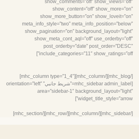
show_comments=”off” show_views=”off
show_content=”off” show_more=”on
show_more_button=”on” show_loveit=”on
meta_info_style=”two” meta_info_position=”below
show_pagination=”on” background_layout=”light
show_meta_cont_aql=”off” use_orderby=”off
post_orderby=”date” post_order=”DESC
include_categories=”11″ show_ratings=”off”
[/mhc_blog][/mhc_column][mhc_column type=”1_4″]
[mhc_sidebar admin_label=”شريط جانبي” orientation=”left”
area=”sidebar-1″ background_layout=”light
widget_title_style=”arrow”
[/mhc_sidebar][/mhc_colum