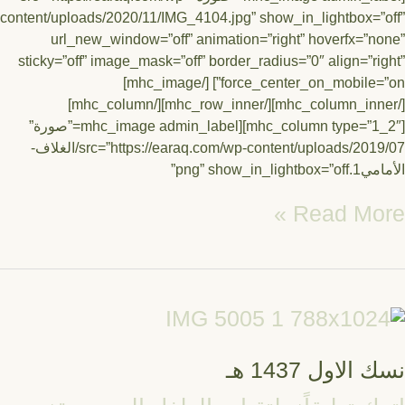
content/uploads/2020/11/IMG_4104.jpg” show_in_lightbox=”
url_new_window=”off” animation=”right” hoverfx=”n
sticky=”off” image_mask=”off” border_radius=”0″ align=”ri
force_center_on_mobile=”on”] [/mhc_image]
[/mhc_column_inner][/mhc_row_inner][/mhc_column]
[mhc_column type=”1_2″][mhc_image admin_label=”صورة”
src=”https://earaq.com/wp-content/uploads/2019/07/الغلاف-
png” show_in_ligh”
Read Mor
ك
ول
14
الاول 1437 هـ