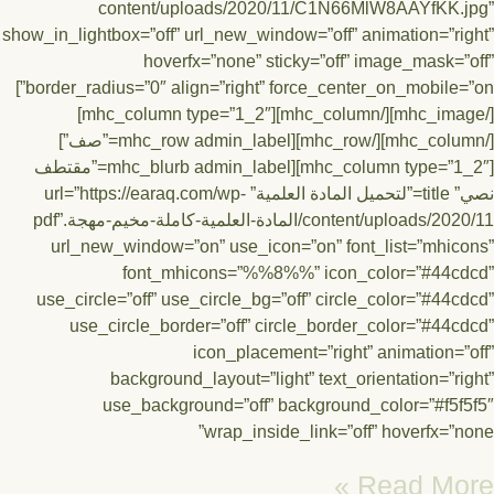
content/uploads/2020/11/C1N66MlW8AAYfKK.j
show_in_lightbox=”off” url_new_window=”off” animation=”ri
hoverfx=”none” sticky=”off” image_mask=”
border_radius=”0″ align=”right” force_center_on_mobile=”on”]
[/mhc_image][/mhc_column][mhc_column type=”1_2″]
[/mhc_column][/mhc_row][mhc_row admin_label=”صف”]
[mhc_column type=”1_2″][mhc_blurb admin_label=”مقتطف
نصي” title=”لتحميل المادة العلمية” url=”https://earaq.com/wp-
content/uploads/2020/11/المادة-العلمية-كاملة-مخيم-مهجة.pdf”
url_new_window=”on” use_icon=”on” font_list=”mhic
font_mhicons=”%%8%%” icon_color=”#44cd
use_circle=”off” use_circle_bg=”off” circle_color=”#44c
use_circle_border=”off” circle_border_color=”#44c
icon_placement=”right” animation=”
background_layout=”light” text_orientation=”ri
use_background=”off” background_color=”#f5f
wrap_inside_link=”off” hoverfx=”n
Read Mor