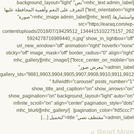
[mhc_text admin_label=”نص” background_layout=”light”
text_orientation=”right”] التعرف على النعم وأهمية المحافظة عليها
واستثمارها. [/mhc_text][mhc_image admin_label=”صورة”
src=”https://earaq.com
content/uploads/2018/07/19429512_1344415102275157_
5924278716989440_n.jpg” show_in_lightbox=”
url_new_window=”off” animation=”right” hoverfx=”n
sticky=”off” image_mask=”off” border_radius=”0″ align=”ri
force_center_on_mobile=”on”] [/mhc_image][mhc_gallery
admin_label=”معرض صور”
gallery_ids=”9881,9903,9904,9905,9907,9908,9910,9911,
″ fullwidth=”carousel” posts_number
show_title_and_caption=”on” show_arrows=
show_pagination=”on” background_layout=”light” auto=
infinite_scroll=”on” align=”center” pagination_style=”d
pagination_color=”#d5ccc7″] [/mhc_gallery][mhc_blurb
”مقتطف نصي” title=”لتحميل […]
Read Mor