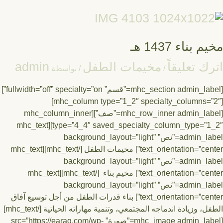
يم
ء
14
 بناء 1437 هـ
ك تعليقاً
مخيمات الطفل
admin
/
/ بواسطة
[mhc_section admin_label=”قسم” fullwidth=”off” specialty=”on”]
[mhc_column type=”1_2″ specialty_columns=”2″]
[mhc_row_inner admin_label=”صف”][mhc_column_inner
type=”4_4″ saved_specialty_column_type=”1_2″][mhc_text
admin_label=”نص” background_layout=”light”
text_orientation=”center”] مخيمات الطفل [/mhc_text][mhc_text
admin_label=”نص” background_layout=”light”
text_orientation=”center”] مخيم بناء [/mhc_text][mhc_text
admin_label=”نص” background_layout=”light”
text_orientation=”center”] بناء قدرات الطفل من أجل توسيع آفاق
الطفل، وزيادة اندماجه المجتمعي، وتنمية مهاراته الحياتية [/mhc_text]
[mhc_image admin_label=”صورة” src=”https://earaq.com/wp-