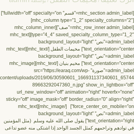
/
/ بواسطة
[mhc_section admin_label=”قسم” fullwidth=”off” specialty=”on”]
[mhc_column type=”1_2″ specialty_columns=”2″]
[mhc_row_inner admin_label=”صف”][mhc_column_inner
type=”4_4″ saved_specialty_column_type=”1_2″][mhc_text
admin_label=”نص” background_layout=”light”
text_orientation=”center”] مخيمات الطفل [/mhc_text][mhc_text
admin_label=”نص” background_layout=”light”
text_orientation=”center”] مخيم بنيان [/mhc_text][mhc_image
admin_label=”صورة” src=”https://earaq.com/wp-
content/uploads/2019/06/30590601_166931137340601_65
89663292047360_n.jpg” show_in_lightbox=”
url_new_window=”off” animation=”right” hoverfx=”n
sticky=”off” image_mask=”off” border_radius=”0″ align=”ri
force_center_on_mobile=”on”] [/mhc_image][mhc_text
admin_label=”نص” background_layout=”light”
text_orientation=”right”] يقول صلى الله عليه وسلم (مثل المؤمنين
وادهم وتراحمهم كمثل الجسد الواحد إذا اشتكى منه عضو تداعى