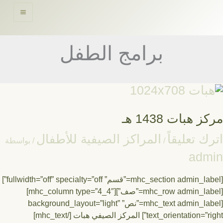
حتوى
برامج الطفل
كز
ات
14
 هبات 1438 هـ
ك تعليقاً
المراكز الصيفية للأطفال
/
/ بواسطة
adm
[mhc_section admin_label=”قسم” fullwidth=”off” specialty=”off”]
[mhc_row admin_label=”صف”][mhc_column type=”4_4″]
[mhc_text admin_label=”نص” background_layout=”light”
text_orientation=”right”] المركز الصيفي هبات [/mhc_text]