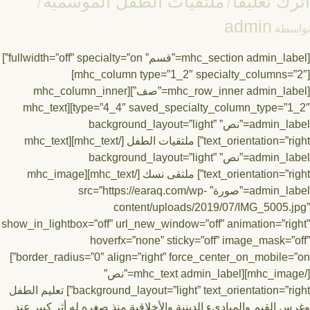
ك تعليقاً
ملتقيات الطفل الموسمية
/
/
admin
سطة
[mhc_section admin_label=”قسم” fullwidth=”off” specialty=”on”]
[mhc_column type=”1_2″ specialty_columns=”2″]
[mhc_row_inner admin_label=”صف”][mhc_column_inner
type=”4_4″ saved_specialty_column_type=”1_2″][mhc_text
admin_label=”نص” background_layout=”light”
text_orientation=”right”] ملتقيات الطفل [/mhc_text][mhc_text
admin_label=”نص” background_layout=”light”
text_orientation=”right”] ملتقى نسك [/mhc_text][mhc_image
admin_label=”صورة” src=”https://earaq.com/wp-
content/uploads/2019/07/IMG_5005.
show_in_lightbox=”off” url_new_window=”off” animation=”ri
hoverfx=”none” sticky=”off” image_mask=”
border_radius=”0″ align=”right” force_center_on_mobile=”on”]
[/mhc_image][mhc_text admin_label=”نص”
background_layout=”light” text_orientation=”right”] تعليم الطفل
 القيم والمبادىء الدينية والأخلاقية منذ صغره له أثر كبير عند