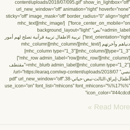
content/uploads/2018/07/095.gif” show_in_lightbox=”
url_new_window=”off” animation=”right” hoverfx=”n
sticky=”off” image_mask=”off” border_radius=”0″ align=”ri
force_center_on_mobile=”on”] [/mhc_image][mhc_text
admin_label=”نص” background_layout=”light”
text_orientation=”right”] تربية الاطفال تربية قرآنية تصلح لهم أمور
دنياهم وآخرتهم [/mhc_text][/mhc_column][mhc_column
type=”1_3″][/mhc_column][mhc_column type=”1_3″]
[/mhc_column][/mhc_row][mhc_row admin_label=”row”]
[mhc_column type=”1_2″][mhc_blurb admin_label=”مقتطف
نصي” url=”https://earaq.com/wp-content/uploads/2018/07/
أطفال-إيراق-الثالث-نبض-حياتي-38.pdf” url_new_window=”off”
use_icon=”on” font_list=”mhicons” font_mhicons=”%%1
icon_color=”#44c
Read Mor