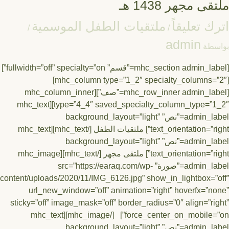
ى مجهر 1438 هـ
ك تعليقاً
ملتقيات الطفل الموسمية
/
/
admin
سطة
[mhc_section admin_label=”قسم” fullwidth=”off” specialty=”on”]
[mhc_column type=”1_2″ specialty_columns=”2″]
[mhc_row_inner admin_label=”صف”][mhc_column_inner
type=”4_4″ saved_specialty_column_type=”1_2″][mhc_text
admin_label=”نص” background_layout=”light”
text_orientation=”right”] ملتقيات الطفل [/mhc_text][mhc_text
admin_label=”نص” background_layout=”light”
text_orientation=”right”] ملتقى مجهر [/mhc_text][mhc_image
admin_label=”صورة” src=”https://earaq.com/wp-
content/uploads/2020/11/IMG_6126.jpg” show_in_lightbox=”
url_new_window=”off” animation=”right” hoverfx=”n
sticky=”off” image_mask=”off” border_radius=”0″ align=”ri
force_center_on_mobile=”on”] [/mhc_image][mhc_text
admin_label=”نص” background_layout=”light”