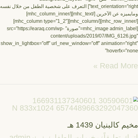
text_orientation=”right”] التعرف على شخصية الطفل من خلال نفسه
ومايميزه عن الآخرين [/mhc_text][/mhc_column_inner]
[/mhc_row_inner][/mhc_column][mhc_column type=”1_2″]
[mhc_image admin_label=”صورة” src=”https://earaq.com/wp-
content/uploads/2019/07/IMG_6126.
show_in_lightbox=”off” url_new_window=”off” animation=”ri
hoverfx=”n
Read Mor
يم
بنيان
14
 كالبنيان 1439 هـ
ك تعليقاً
مخيمات الطفل
admin