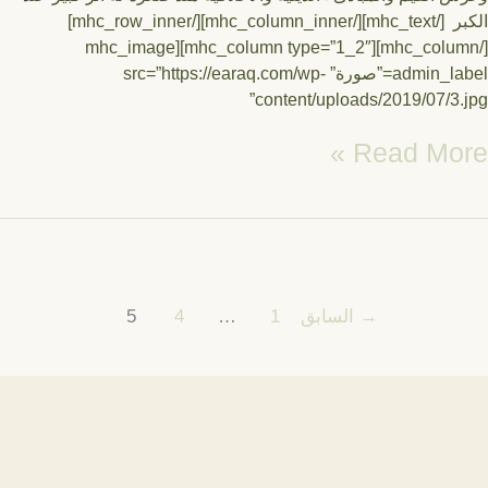
الكبر [/mhc_text][/mhc_column_inner][/mhc_row_inner]
[/mhc_column][mhc_column type=”1_2″][mhc_image
admin_label=”صورة” src=”https://earaq.com/wp-
content/uploads/2019/07/3.
Read Mor
→
السابق
1
…
4
5