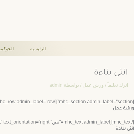
لى
لمحتوى
الرئيسية
الحوكمة
انثى بناءة
اترك تعليقاً
/
ورش عمل
/ بواسطة
admin
[mhc_section admin_label=”section”][mhc_row admin_label=”row”][mhc_column type=”1_2″][mhc_text admin_label=”نص” background_layout=”light” text_orientation=”right”]
ورشة عمل
[/mhc_text][mhc_text admin_label=”نص” background_layout=”light” text_orientation=”right”]
انثى بناءة