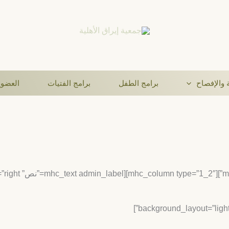
 والإفصاح
برامج الطفل
برامج الفتيات
العضو