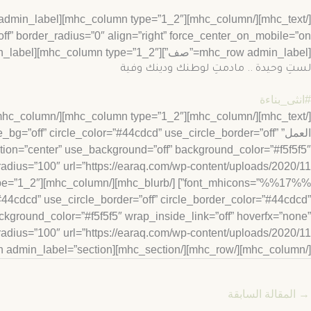
[mhc_row admin_label=”صف”][mhc_column type=”1_2″][mhc_text admin_label=”نص” background_layout=”light” text_orientation=”center”]
لستِ وحيدة .. مادمتِ لوطنك ودينك وفية
#انثى_بناءة
العمل” =”off” circle_color=”#44cdcd” use_circle_border=”off
ation=”center” use_background=”off” background_color=”#f5f5f5″
”#44cdcd” use_circle_border=”off” circle_border_color=”#44cdcd”
ckground_color=”#f5f5f5″ wrap_inside_link=”off” hoverfx=”none”
[/mhc_column][/mhc_row][/mhc_section][mhc_section admin_label=”section”][mhc_row admin_label=”row”][/mhc_row][/mhc_section]
→
المقالة السابقة