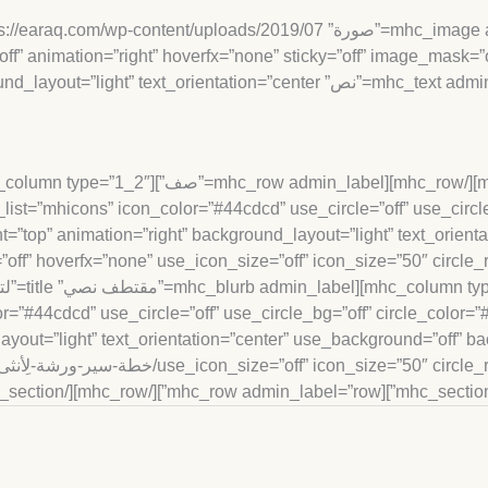
st=”mhicons” icon_color=”#44cdcd” use_circle=”off” use_circle_bg
=”top” animation=”right” background_layout=”light” text_orient
r=”#44cdcd” use_circle=”off” use_circle_bg=”off” circle_color=
yout=”light” text_orientation=”center” use_background=”off” ba