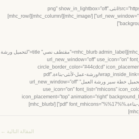
[/mhc_text][/mhc_column][mhc_column type=”1_2″][mhc_image admin_label=”صورة” src=”https://earaq.com/wp-content/uploads/2019/07/انثى.png” show_in_lightbox=”off”
url_new_window=”off” animation=”right” hoverfx=”none” sticky=”off” image_mask=”off” border_radius=”0″ align=”right” force_center_on_mobile=”on”] [/mhc_image][/mhc_column][/mhc_row]
[/mhc_text][/mhc_column][mhc_column type=”1_2″][/mhc_column][/mhc_row][mhc_row admin_label=”صف”][mhc_column type=”1_2″][mhc_blurb admin_label=”مقتطف نصي” title=”لتحميل ورشة
url_new_window=”off” use_icon=”on” font_li”
circle_border_color=”#44cdcd” icon_placement
wrap_inside_link=”off” hoverfx=”none” use_icon_size=”off” icon_size=”50″ circle_radius=”100″ url=”https://earaq.com/wp-content/uploads/2020/11/ورشة-عمل-لأنثى-بناءة.pdf”
font_mhicons=”%%17%%”] [/mhc_blurb][/mhc_column][mhc_column type=”1_2″][mhc_blurb admin_label=”مقتطف نصي” title=”لتحميل خطة سير ورشة العمل” url_new_window=”off”
use_icon=”on” font_list=”mhicons” icon_colo
icon_placement=”top” animation=”right” background_la
use_icon_size=”off” icon_size=”50″ circle_radius=”100″ url=”https://earaq.com/wp-content/uploads/2020/11/خطة-سير-ورشة-لِأنثى-بناءة.pdf” font_mhicons=”%%17%%”] [/mhc_blurb]
المقالة التالية
←