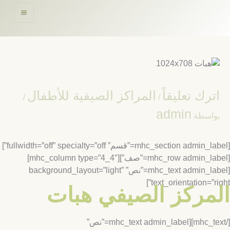
حتوى
ترك تعليقاً
المراكز الصيفية للأطفال
/
/
admin
واسطة
[mhc_section admin_label=”قسم” fullwidth=”off” specialty=”off”]
[mhc_row admin_label=”صف”][mhc_column type=”4_4″]
[mhc_text admin_label=”نص” background_layout=”light”
text_orientation=”rig
مركز الصيفي هبات
[/mhc_text][mhc_text admin_label=”نص”