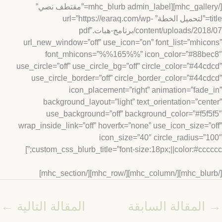
[/mhc_gallery][mhc_blurb admin_label=”مقتطف نصي”
title=”لتحميل الخطة” url=”https://earaq.com/wp-
content/uploads/2018/07/برنامج-هبات.pdf”
url_new_window=”off” use_icon=”on” font_list=”mhic
font_mhicons=”%%165%%” icon_color=”#88be
use_circle=”off” use_circle_bg=”off” circle_color=”#44c
use_circle_border=”off” circle_border_color=”#44c
icon_placement=”right” animation=”fade
background_layout=”light” text_orientation=”cen
use_background=”off” background_color=”#f5f
wrap_inside_link=”off” hoverfx=”none” use_icon_size=”
icon_size=”40″ circle_radius=”
custom_css_blurb_title=”font-size:18px;||color:#ccccc
المقالة السابقة
المقالة التالية
←