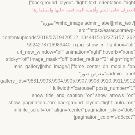
background_layout=”light” text_orientation=”rig
رف على النعم وأهمية المحافظة عليها واستثمارها.
[/mhc_text][mhc_image admin_label=”صورة”
src=”https://earaq.com
content/uploads/2018/07/19429512_1344415102275157_
5924278716989440_n.jpg” show_in_lightbox=”
url_new_window=”off” animation=”right” hoverfx=”n
sticky=”off” image_mask=”off” border_radius=”0″ align=”ri
force_center_on_mobile=”on”] [/mhc_image][mhc_gallery
admin_label=”معرض صور”
gallery_ids=”9881,9903,9904,9905,9907,9908,9910,9911,
″ fullwidth=”carousel” posts_number
show_title_and_caption=”on” show_arrows=
show_pagination=”on” background_layout=”light” auto=
infinite_scroll=”on” align=”center” pagination_style=”d
pagination_color=”#d5cc