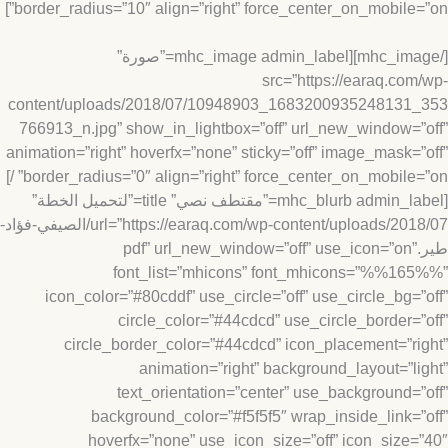
border_radius=”10″ align=”right” force_center_on_mobile=”
[/mhc_image][mhc_image admin_label=”صورة”
src=”https://earaq.com
content/uploads/2018/07/10948903_1683200935248131_
766913_n.jpg” show_in_lightbox=”off” url_new_window=”
animation=”right” hoverfx=”none” sticky=”off” image_mask=”
border_radius=”0″ align=”right” force_center_on_mobile=”on” /]
[mhc_blurb admin_label=”مقتطف نصي” title=”لتحميل الخطة”
url=”https://earaq.com/wp-content/uploads/2018/07/الصيفي-فؤاد-
طير.pdf” url_new_window=”off” use_icon=”on”
font_list=”mhicons” font_mhicons=”%%16
icon_color=”#80cddf” use_circle=”off” use_circle_bg=”
circle_color=”#44cdcd” use_circle_border=”
circle_border_color=”#44cdcd” icon_placement=”ri
animation=”right” background_layout=”li
text_orientation=”center” use_background=”
background_color=”#f5f5f5″ wrap_inside_link=”
hoverfx=”none” use_icon_size=”off” icon_size=