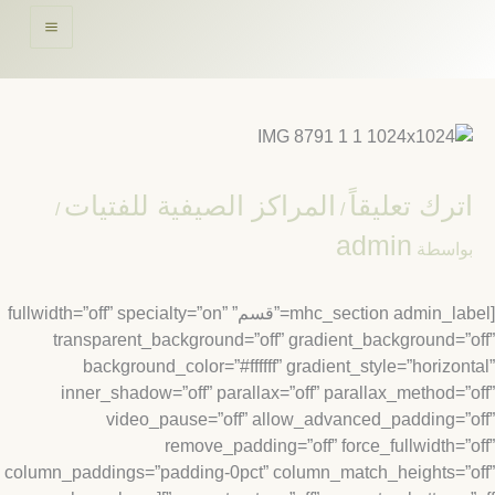
حتوى
ترك تعليقاً
المراكز الصيفية للفتيات
/
/
admin
واسطة
[mhc_section admin_label=”قسم” fullwidth=”off” specialty=”on”
transparent_background=”off” gradient_background=”
background_color=”#ffffff” gradient_style=”horizon
inner_shadow=”off” parallax=”off” parallax_method=”
video_pause=”off” allow_advanced_padding=”
remove_padding=”off” force_fullwidth=”
column_paddings=”padding-0pct” column_match_heights=”