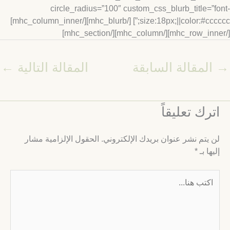
circle_radius=”100″ custom_css_blurb_title=”f
size:18px;||color:#cccccc;”] [/mhc_blurb][/mhc_column_inner]
المقالة السابقة
المقالة التالية
←
ترك تعليقاً
ن يتم نشر عنوان بريدك الإلكتروني.
الحقول الإلزامية مشار
ليها بـ
*
كتب
نا...