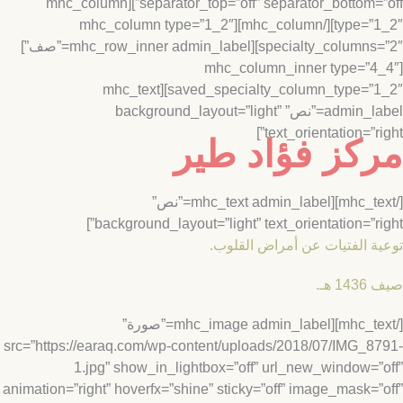
separator_top=”off” separator_bottom=”off”][mhc_column
type=”1_2″][/mhc_column][mhc_column type=”1_2″
specialty_columns=”2″][mhc_row_inner admin_label=”صف”]
[mhc_column_inner type=”4
saved_specialty_column_type=”1_2″][mhc_text
admin_label=”نص” background_layout=”light”
text_orientation=”rig
كز فؤاد طير
[/mhc_text][mhc_text admin_label=”نص”
background_layout=”light” text_orientation=”rig
ة الفتيات عن أمراض القلوب.
 هـ.
[/mhc_text][mhc_image admin_label=”صورة”
src=”https://earaq.com/wp-content/uploads/2018/07/IMG_8
1.jpg” show_in_lightbox=”off” url_new_window=”
animation=”right” hoverfx=”shine” sticky=”off” image_mask=”