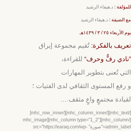
لفة :
د.هيفاء الرشيد
لضيفة :
د.هيفاء الرشيد
عاء ٢٥ / ٣ / ١٤٣٩هـ
يف بالفكرة:
تُقيم مجموعة إيراق
دي رفٌّ وحرف“
للقراءة،
ي تُعنى بتطوير المهارات
فع المستوى الثقافي لدى الفتيات ؛
ادة مجتمعٍ واعٍ مثقف….
[/mhc_text][/mhc_column_inner][/mhc_row_inner]
[/mhc_column][mhc_column type=”1_2″][mhc_image
admin_label=”صورة” src=”https://earaq.com/wp-