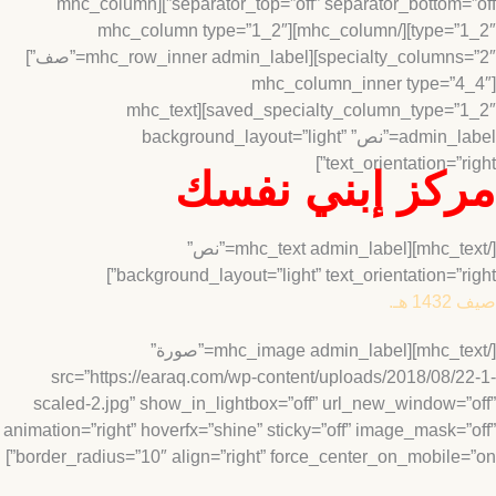
separator_top=”off” separator_bottom=”off”][mhc_column
type=”1_2″][/mhc_column][mhc_column type=”1_2″
specialty_columns=”2″][mhc_row_inner admin_label=”صف”]
[mhc_column_inner type=”4
saved_specialty_column_type=”1_2″][mhc_text
admin_label=”نص” background_layout=”light”
text_orientation=”rig
كز إبني نفسك
[/mhc_text][mhc_text admin_label=”نص”
background_layout=”light” text_orientation=”rig
 هـ.
[/mhc_text][mhc_image admin_label=”صورة”
src=”https://earaq.com/wp-content/uploads/2018/08/2
scaled-2.jpg” show_in_lightbox=”off” url_new_window=”
animation=”right” hoverfx=”shine” sticky=”off” image_mask=”
border_radius=”10″ align=”right” force_center_on_mobile=”