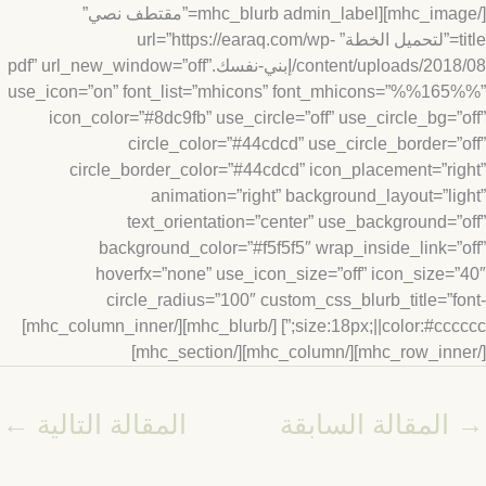
[/mhc_image][mhc_blurb admin_label=”مقتطف نصي”
title=”لتحميل الخطة” url=”https://earaq.com/wp-
content/uploads/2018/08/إبني-نفسك.pdf” url_new_window=”off”
use_icon=”on” font_list=”mhicons” font_mhicons=”%%16
icon_color=”#8dc9fb” use_circle=”off” use_circle_bg=”
circle_color=”#44cdcd” use_circle_border=”
circle_border_color=”#44cdcd” icon_placement=”ri
animation=”right” background_layout=”li
text_orientation=”center” use_background=”
background_color=”#f5f5f5″ wrap_inside_link=”
hoverfx=”none” use_icon_size=”off” icon_size=
circle_radius=”100″ custom_css_blurb_title=”f
size:18px;||color:#cccccc;”] [/mhc_blurb][/mhc_column_inner]
المقالة السابقة
المقالة التالية
←