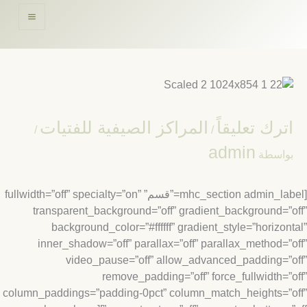
حتوى
ترك تعليقاً
المراكز الصيفية للفتيات
/
/
admin
واسطة
[mhc_section admin_label=”قسم” fullwidth=”off” specialty=”on”
transparent_background=”off” gradient_background=”
background_color=”#ffffff” gradient_style=”horizon
inner_shadow=”off” parallax=”off” parallax_method=”
video_pause=”off” allow_advanced_padding=”
remove_padding=”off” force_fullwidth=”
column_paddings=”padding-0pct” column_match_heights=”