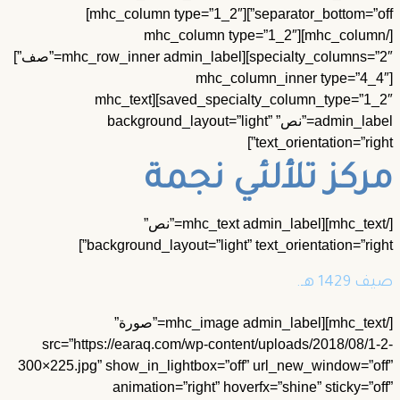
separator_bottom=”off”][mhc_column type=”1_2″]
[/mhc_column][mhc_column type=”1_2″
specialty_columns=”2″][mhc_row_inner admin_label=”صف”]
[mhc_column_inner type=”4_4
saved_specialty_column_type=”1_2″][mhc_text
admin_label=”نص” background_layout=”light”
text_orientation=”right
ركز تلألئي نجمة
[/mhc_text][mhc_text admin_label=”نص”
background_layout=”light” text_orientation=”right
 1429 هـ.
[/mhc_text][mhc_image admin_label=”صورة”
src=”https://earaq.com/wp-content/uploads/2018/08/1-
300×225.jpg” show_in_lightbox=”off” url_new_window=”of
animation=”right” hoverfx=”shine” sticky=”of