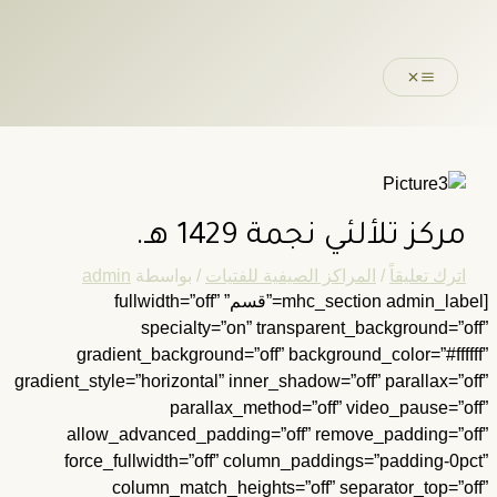
خطي
اكتب
اسم*
Email*
الموقع
ى
هنا...
محتوى
مركز تلألئي نجمة 1429 هـ.
اترك تعليقاً
/
المراكز الصيفية للفتيات
/ بواسطة
admin
[mhc_section admin_label=”قسم” fullwidth=”off”
specialty=”on” transparent_background=”of
gradient_background=”off” background_color=”#fffff
gradient_style=”horizontal” inner_shadow=”off” parallax=”of
parallax_method=”off” video_pause=”of
allow_advanced_padding=”off” remove_padding=”of
force_fullwidth=”off” column_paddings=”padding-0pc
column_match_heights=”off” separator_top=”of