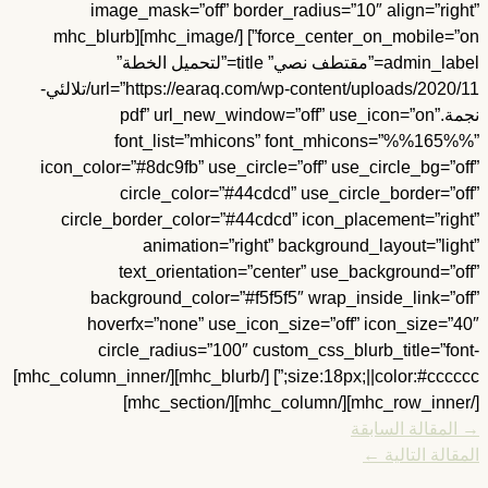
image_mask=”off” border_radius=”10″ align=”righ
force_center_on_mobile=”on”] [/mhc_image][mhc_blurb
admin_label=”مقتطف نصي” title=”لتحميل الخطة”
url=”https://earaq.com/wp-content/uploads/2020/11/تلالئي-
نجمة.pdf” url_new_window=”off” use_icon=”on”
font_list=”mhicons” font_mhicons=”%%165%
icon_color=”#8dc9fb” use_circle=”off” use_circle_bg=”of
circle_color=”#44cdcd” use_circle_border=”of
circle_border_color=”#44cdcd” icon_placement=”righ
animation=”right” background_layout=”ligh
text_orientation=”center” use_background=”of
background_color=”#f5f5f5″ wrap_inside_link=”of
hoverfx=”none” use_icon_size=”off” icon_size=”4
circle_radius=”100″ custom_css_blurb_title=”fon
size:18px;||color:#cccccc;”] [/mhc_blurb][/mhc_column_inner]
المقالة السابقة
مقالة التالية
←