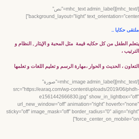
[/mhc_text][mhc_text admin_label=”نص”
background_layout=”light” text_orientation=”cent
ى حكايا ..
م الطفل من كل حكايه قيمة مثل
المحبة و الإيثار , النظام و
تيب ،
اون ،
الحديث و الحوار ،
مهارة الرسم و تعليم اللغات و تعلمها
[/mhc_text][mhc_image admin_label=”صورة”
src=”https://earaq.com/wp-content/uploads/2019/06/p
e1561442666830.jpg” show_in_lightbox=”
url_new_window=”off” animation=”right” hoverfx=”n
sticky=”off” image_mask=”off” border_radius=”0″ align=”ri
force_center_on_mobile=”