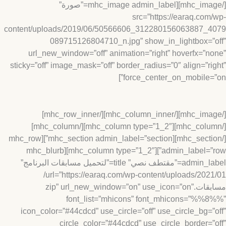
[/mhc_image][mhc_image admin_label=”صورة”
src=”https://earaq.com
content/uploads/2019/06/50566606_312280156063887_4
089715126804710_n.jpg” show_in_lightbox=”
url_new_window=”off” animation=”right” hoverfx=”n
sticky=”off” image_mask=”off” border_radius=”0″ align=”ri
force_center_on_mobile=”
[/mhc_image][/mhc_column_inner][/mhc_row_inner]
[/mhc_column][mhc_column type=”1_2″][/mhc_column]
[/mhc_section][mhc_section admin_label=”section”][mhc_row
admin_label=”row”][mhc_column type=”1_2″][mhc_blurb
admin_label=”مقتطف نصي” title=”لتحميل مسابقات البرنامج”
url=”https://earaq.com/wp-content/uploads/2021/01/
مسابقات.zip” url_new_window=”on” use_icon=”on”
font_list=”mhicons” font_mhicons=”%%
icon_color=”#44cdcd” use_circle=”off” use_circle_bg=”
circle_color=”#44cdcd” use_circle_border=”