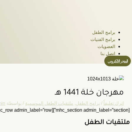
برامج الطفل
برامج الفتيات
العضويات
اتصل بنا
المتجر الالكتروني
مهرجان خلة 1441 هـ
اترك تعليقاً
/
برامج الطفل
,
ملتقيات الطفل الموسمية
/ بواسطة
min
[mhc_section admin_label=”section”][mhc_row admin_label=”row”][mhc_column type=”1_2″][mhc_text admin_label=”نص” background_layout=”light” text_orientation=”right”]
ملتقيات الطفل