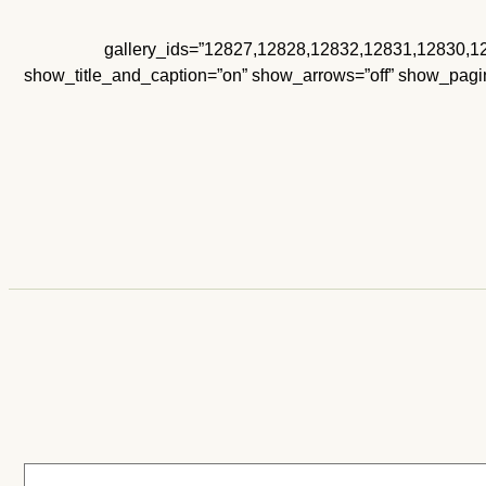
gallery_ids=”12827,12828,12832,12831,12830,12829,12833,12834,12”
show_title_and_caption=”on” show_arrows=”off” show_paginat