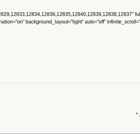
mhc_text][mhc_galler=”معرض صور” 836,12835,12840,12839,12838,12837″ fullwidth=”off
ion=”on” background_layout=”light” auto=”off” infinite_scroll=
ـ
*