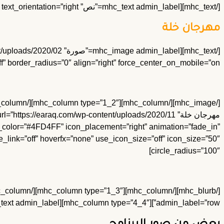
[/mhc_text][mhc_text admin_label=”نص” background_layout=”light” text_orientation=”right”]
مهرجان خلة
f” border_radius=”0″ align=”right” force_center_on_mobile=”on”]
r_color=”#4FD4FF” icon_placement=”right” animation=”fade_in”
_link=”off” hoverfx=”none” use_icon_size=”off” icon_size=”50″
circle_radius=”100″]
admin_label=”row”][mhc_column type=”4_4″][mhc_text admin_label=”نص” background_layout=”light” text_orientation=”right”]