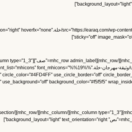
[/mhc_text][mhc_image admin_label=”صورة” loads/2020/02
sticky=”off” image_mask=”of
مهرجان خلة” url=”https://earaq.com/wp-content/uploads/2020/11/وثيقة-مهرجان-خلة.%%
” circle_color=”#4FD4FF” use_circle_border=”off” circle_borde
r” use_background=”off” background_color=”#f5f5f5″ wrap_inside