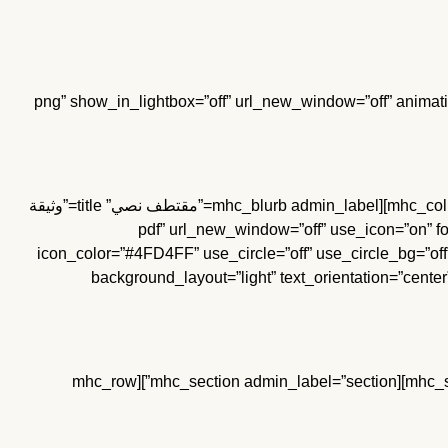
src=”https://earaq.com/wp-content/up/خلة.png” show_in_lightbox=”off” url_new_window=”off” animation=”right” hoverfx=”none”
[/mhc_image][/mhc_column][mhc_column type=”1_2″][/mhc_column][/mhc_row][mhc_row admin_label=”صف”][mhc_column type=”1_3″][mhc_blurb admin_label=”مقتطف نصي” title=”وثيقة
pdf” url_new_window=”off” use_icon=”on” font_list=”mhicons” font_mhicons=”%%19”
icon_color=”#4FD4FF” use_circle=”off” use_circle_bg=”off
background_layout=”light” text_orientation=”cente
[/mhc_blurb][/mhc_column][mhc_column type=”1_3″][/mhc_column][mhc_column type=”1_3″][/mhc_column][/mhc_row][/mhc_section][mhc_section admin_label=”section”][mhc_row